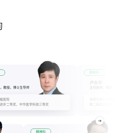
询
结核科
卢水华
，教授，博士生导师
主任医师，教授，博士生导师
瘤医院
深圳市第三人民医院
进步二等奖、中华医学科技三等奖
第二届国之名医·优秀风范奖
精神科