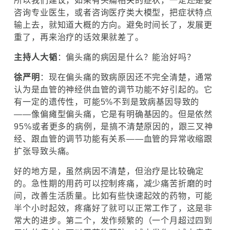
所以我们建议，如果有头痛相关的症状，一定还是要
咨询专业医生，或者咨询医疗类大模型，把症状特点
输上去，就知道大概的方向。避免时间长了，发展更
重了，再来治疗的话效果就差了。
主持人大韬
：偏头痛的病因是什么？能治好吗？
徐严明
：现在偏头痛的致病原因还不完全清楚，通常
认为是血管的神经供血管的调节功能不好引起的。它
有一定的遗传性，可能5%不到是致病基因导致的
——像偏瘫型偏头痛，它是有明确基因的。但是依然
95%或者更多的病例，是搞不清楚原因的，跟三叉神
经、跟血管的调节功能有关系——血管的异常收缩跟
扩张导致头痛。
好的地方是，虽然病因不清楚，但治疗是比较确定
的。急性期的用药可以控制疼痛，减少痛苦折磨的时
间，改善生活质量。比如有些快速起效的药物，可能
半个小时起效，疼痛好了就可以正常工作了，这是非
常大的进步。第二个，发作频繁的（一个月超过四到