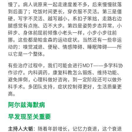
慢了。病人说原来一起走速度差不多，后来慢慢就落
到后面了；吃饭时间更长，穿衣服不灵活。第三是僵
硬，写字不灵活、越写越小，系扣子笨拙，走路右边
腿感觉有点拖、迈不大步。第四是姿势步态异常，小
碎步、身体前屈前倾像小老头一样，小步小步往前
挪。这些都是帕金森的运动症状。当然还有一些非运
动的：嗅觉减退、便秘、情感障碍、睡眠障碍——所
以它是一个整体。
有些治疗过程中，我们可能会进行MDT——多学科协
作诊疗。内科调药，康复科教怎么锻炼、维持功能、
避免摔倒，心理科做好咨询，到一定阶段还可以做外
科手术。多团队支持，症状控制得更好，生活质量更
高。
阿尔兹海默病
早发现至关重要
主持人大韬
：随着年龄增长，记忆力衰退，这个衰退