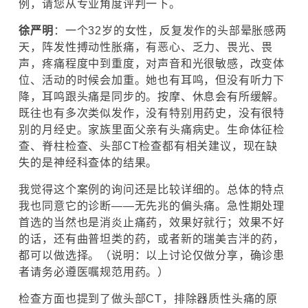
例，请您从专业角度评判一下。
徐严明
：一个32岁的女性，反复发作的头部晕胀感两
天，阵发性搏动性胀痛，有恶心、乏力、畏光、畏
声，疼痛程度中到重度，对声音和光很敏感，改变体
位、活动的时候会加重。她也有耳鸣，但没有听力下
降，耳鸣跟头痛是同步的。按摩、休息会有所缓解。
既往也有多次类似发作，没有特别用药史，没有很特
别的月经史。家族里面父亲有头痛病史。生命体征检
查、脊柱检查、头部CT检查都有相关建议，现在缺
失的是神经科查体的结果。
我觉得这个案例的询问还是比较详细的。总体的特点
我也同意它的诊断——无先兆的偏头痛。急性期处理
首选的当然也是消炎止痛药，效果好就行；效果不好
的话，还有曲普坦类的药，或者新的瑞美吉泮的药，
都可以做选择。（说明：以上讨论仅做分享，确诊患
者请务必遵医嘱规范用药。）
检查方面也提到了做头部CT，排除器质性头痛的原