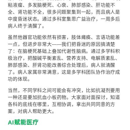
粘液瘤、多发脑梗死、心衰、肺部感染、肝功能不
全、肾功能不全，很多问题聚集到一起，而且病人是
中度昏迷状态。通过多科室集思广益治疗，一周多后
病人终于清醒了。
虽然他器官功能依然有损害，肢体瘫痪、言语功能差
一点，但进步非常大——我们把昏迷的原因搞清楚
了：在脑梗死基础上叠加代谢性脑病。通过多学科积
极治疗，把酸碱平衡紊乱、营养支持、电解质紊乱、
肺部感染、肝肾功能改善综合处理后，病人就清醒
了。病人家属非常满意，这是多学科团队协作治疗成
功的体现。
当然，不同学科之间可能会有冲突，比如抗凝剂要用
一种还是要加抗血小板药物。大家面对面探讨，知道
各科的底线在哪里，互相协调，拿出共同同意的方
案，对病人帮助更大。
AI赋能医疗