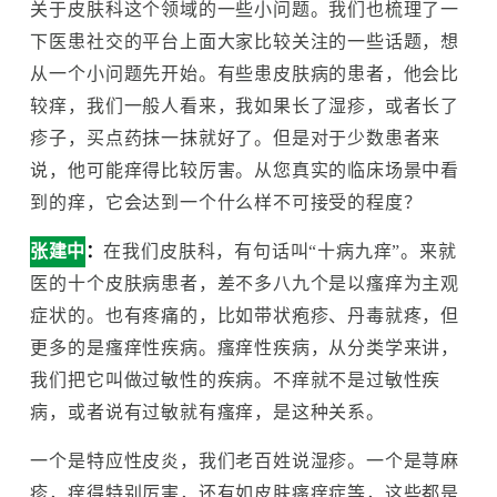
关于皮肤科这个领域的一些小问题。我们也梳理了一
下医患社交的平台上面大家比较关注的一些话题，想
从一个小问题先开始。有些患皮肤病的患者，他会比
较痒，我们一般人看来，我如果长了湿疹，或者长了
疹子，买点药抹一抹就好了。但是对于少数患者来
说，他可能痒得比较厉害。从您真实的临床场景中看
到的痒，它会达到一个什么样不可接受的程度？
张建中
：
在我们皮肤科，有句话叫“十病九痒”。来就
医的十个皮肤病患者，差不多八九个是以瘙痒为主观
症状的。也有疼痛的，比如带状疱疹、丹毒就疼，但
更多的是瘙痒性疾病。瘙痒性疾病，从分类学来讲，
我们把它叫做过敏性的疾病。不痒就不是过敏性疾
病，或者说有过敏就有瘙痒，是这种关系。
一个是特应性皮炎，我们老百姓说湿疹。一个是荨麻
疹，痒得特别厉害，还有如皮肤瘙痒症等，这些都是