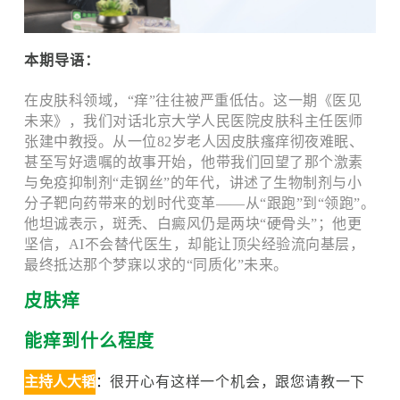
本期导语：
在皮肤科领域，“痒”往往被严重低估。这一期《医见
未来》，我们对话北京大学人民医院皮肤科主任医师
张建中教授。从一位82岁老人因皮肤瘙痒彻夜难眠、
甚至写好遗嘱的故事开始，他带我们回望了那个激素
与免疫抑制剂“走钢丝”的年代，讲述了生物制剂与小
分子靶向药带来的划时代变革——从“跟跑”到“领跑”。
他坦诚表示，斑秃、白癜风仍是两块“硬骨头”；他更
坚信，AI不会替代医生，却能让顶尖经验流向基层，
最终抵达那个梦寐以求的“同质化”未来。
皮肤痒
能痒到什么程度
主持人大韬
：
很开心有这样一个机会，跟您请教一下