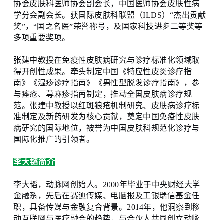
协会皮肤科医师协会副会长，中国医师协会皮肤性病
学分会副会长。获国际皮肤科联盟（ILDS）“杰出贡献
奖”，“国之名医”荣誉称号，及国家科技进步二等奖等
多项重要奖项。
张建中教授在免疫性皮肤病研究与诊疗标准化领域取
得开创性成果。牵头制定中国《特应性皮炎诊疗指
南》《湿疹诊疗指南》《男性型脱发诊疗指南》，参
与痤疮、荨麻疹指南制定，推动全国皮肤病诊疗规
范。张建中教授以红斑狼疮机制研究、皮肤病诊疗标
准制定及新药研发为核心贡献，奠定中国免疫性皮肤
病研究的国际地位，被誉为中国皮肤科规范化诊疗与
国际化推广的引领者。
李大韬简介
李大韬，动脉网创始人。2000年毕业于中央财经大学
金融系，先后在赛迪传媒、电脑报及工银瑞信基金任
职，具备传媒与金融复合背景。2014年，他洞察到移
动互联网与医疗融合的趋势，与合伙人共同创立动脉