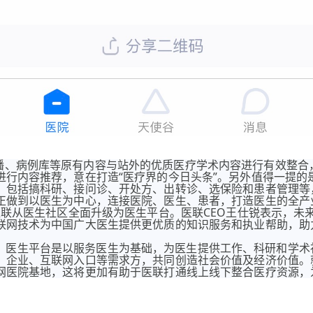
直播、病例库等原有内容与站外的优质医疗学术内容进行有效整合
行内容推荐，意在打造“医疗界的今日头条”。另外值得一提的是
，包括搞科研、接问诊、开处方、出转诊、选保险和患者管理等
正做到以医生为中心，连接医院、医生、患者，打造医生的全产
志着医联从医生社区全面升级为医生平台。医联CEO王仕锐表示，未
联网技术为中国广大医生提供更优质的知识服务和执业帮助，助
：医生平台是以服务医生为基础，为医生提供工作、科研和学术
、企业、互联网入口等需求方，共同创造社会价值及经济价值。
网医院基地，这将更加有助于医联打通线上线下整合医疗资源，